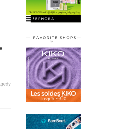
FAVORITE SHOPS
♡
se
ragedy