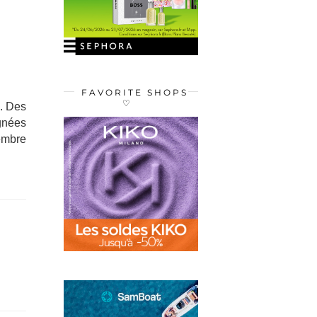
FAVORITE SHOPS
♡
e. Des
gnées
cembre