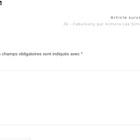
Article sui
J6 – Fabulosity par Kimora Lee Si
 champs obligatoires sont indiqués avec
*