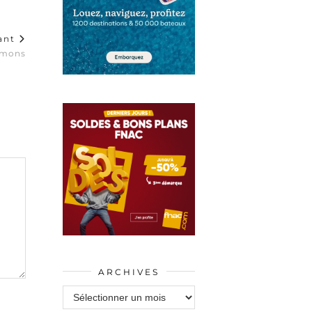
vant
mmons
ARCHIVES
Archives