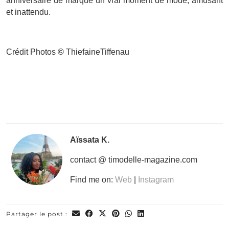
anniversaire de marque un vrai moment de mode, amusant
et inattendu.
Crédit Photos
©
ThiefaineTiffenau
Aïssata K.
contact @ timodelle-magazine.com
Find me on:
Web
|
Instagram
Partager le post :