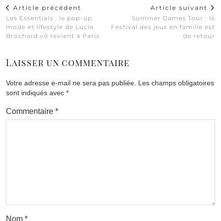
Article précédent
Article suivant
Les Essentials : le pop-up
Summer Games Tour : le
mode et lifestyle de Lucie
Festival des jeux en famille est
Brochard.võ revient à Paris
de retour
Laisser un commentaire
Votre adresse e-mail ne sera pas publiée.
Les champs obligatoires
sont indiqués avec
*
Commentaire
*
Nom
*