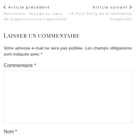
Article précédent
Article suivant
Neromora : Voyage au cœur
LA Pool Party de la rentrée by
de la gastronomie napolitaine
SnapEvent
Laisser un commentaire
Votre adresse e-mail ne sera pas publiée.
Les champs obligatoires
sont indiqués avec
*
Commentaire
*
Nom
*