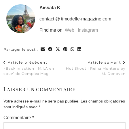
Aïssata K.
contact @ timodelle-magazine.com
Find me on:
Web
|
Instagram
Partager le post :
Article précédent
Article suivant
>Back in action | M.I.A en
Hot Shoot | Reina Montero by
couv’ de Complex Mag
M. Donovan
Laisser un commentaire
Votre adresse e-mail ne sera pas publiée.
Les champs obligatoires
sont indiqués avec
*
Commentaire
*