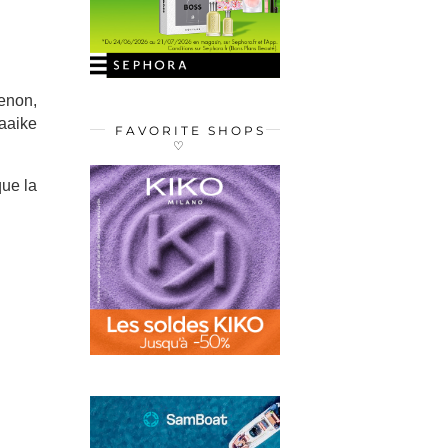
enon,
Maaike
FAVORITE SHOPS
♡
que la