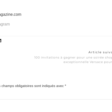
agazine.com
tagram
Article sui
100 invitations à gagner pour une soirée sh
exceptionnelle Versace pou
 champs obligatoires sont indiqués avec
*