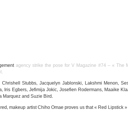
gement
agency strike the pose for V Magazine #74 – « The 
l.
Chrishell Stubbs, Jacquelyn Jablonski, Lakshmi Menon, Ses
a, Iris Egbers, Jefimija Jokic, Josefien Rodermans, Maaike Kl
a Marquez and Suzie Bird.
in red, makeup artist Chiho Omae proves us that « Red Lipstick »