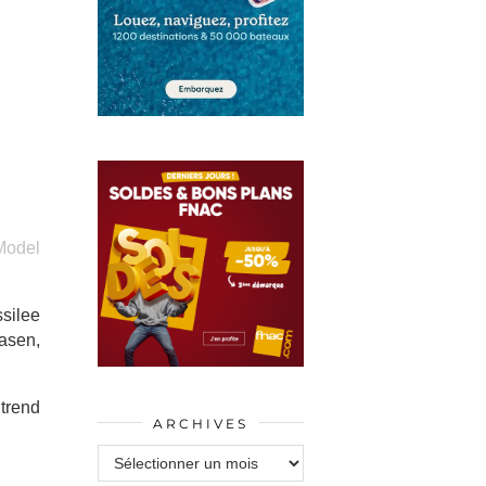
Model
silee
aasen,
 trend
ARCHIVES
Archives