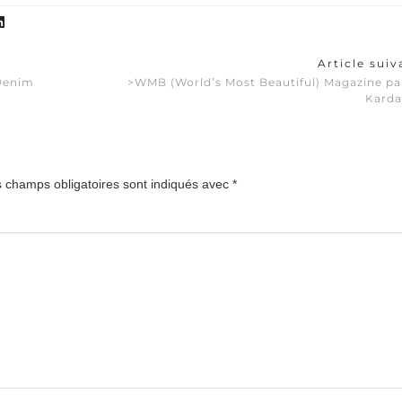
Article sui
 Denim
>WMB (World’s Most Beautiful) Magazine pa
Karda
 champs obligatoires sont indiqués avec
*