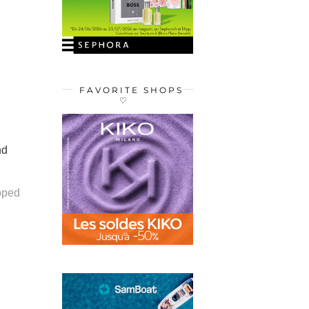
FAVORITE SHOPS
♡
nd
apped