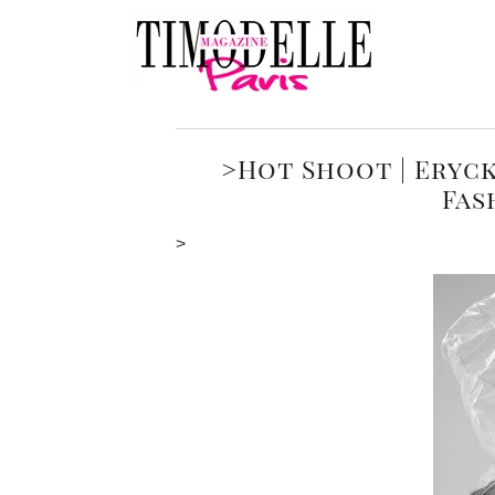
>Hot Shoot | Eryc
Fas
>