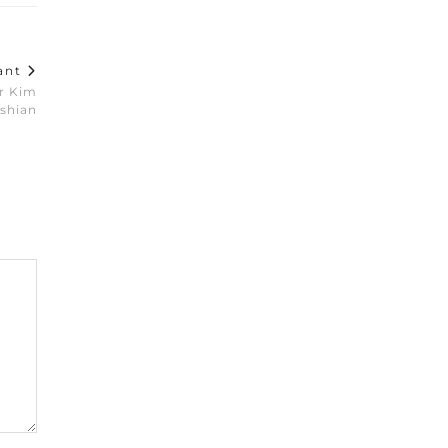
vant
r Kim
shian