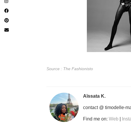
Source : The Fashionisto
Aïssata K.
contact @ timodelle-m
Find me on:
Web
|
Ins