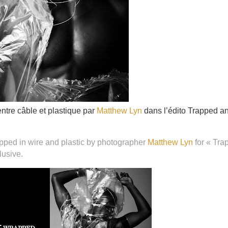
ntre câble et plastique par
Matthew Lyn
dans l’édito Trapped a
pped in wire and plastic by photographer
Matthew Lyn
for « Tr
lusive.