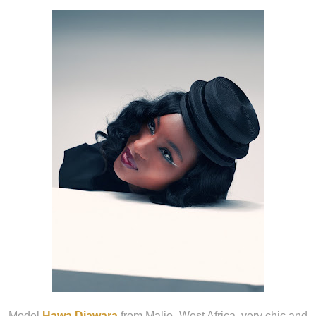
Model
Hawa Diawara
from Malio, West Africa, very chic and