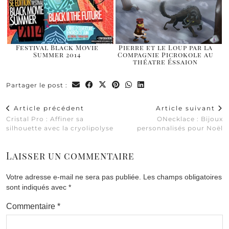
Festival Black Movie
Pierre et le Loup par la
Summer 2014
Compagnie Picrokole au
théatre Éssaion
Partager le post :
Article précédent
Article suivant
Cristal Pro : Affiner sa
ONecklace : Bijoux
silhouette avec la cryolipolyse
personnalisés pour Noël
Laisser un commentaire
Votre adresse e-mail ne sera pas publiée.
Les champs obligatoires
sont indiqués avec
*
Commentaire
*