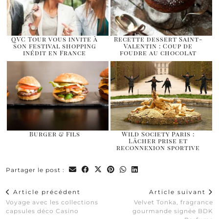
QVC Tour vous invite à
Recette dessert Saint-
son festival shopping
Valentin : Coup de
inédit en France
foudre au chocolat
Burger & Fils
Wild Society Paris :
Lâcher prise et
reconnexion sportive
Partager le post :
Article précédent
Article suivant
Voyage avec les collections
Velvet Tonka, fragrance
capsules déco Casino
gourmande signée BDK