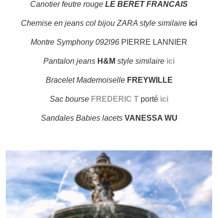
Canotier feutre rouge
LE BERET FRANCAIS
Chemise en jeans col bijou ZARA style similaire
ici
Montre Symphony 092l96
PIERRE LANNIER
Pantalon jeans
H&M
style similaire
ici
Bracelet Mademoiselle
F
REYWILLE
Sac bourse
FREDERIC T
porté
ici
Sandales Babies lacets
VANESSA WU