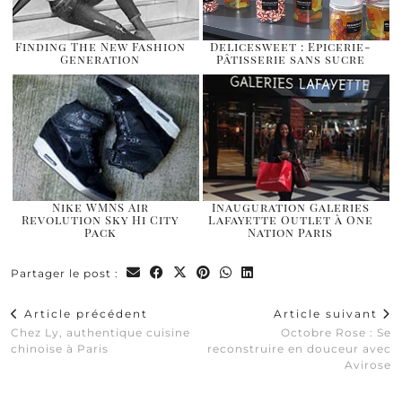
Finding The New Fashion
Delicesweet : Epicerie-
Generation
Pâtisserie sans sucre
Nike WMNS Air
Inauguration Galeries
Revolution Sky Hi City
Lafayette Outlet à One
Pack
Nation Paris
Partager le post :
Article précédent
Article suivant
Chez Ly, authentique cuisine
Octobre Rose : Se
chinoise à Paris
reconstruire en douceur avec
Avirose