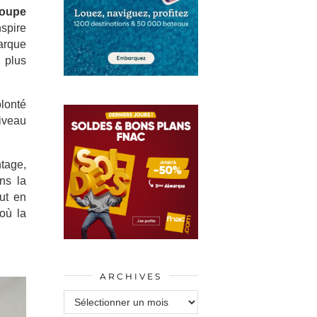
oupe
nspire
marque
 plus
olonté
niveau
tage,
ans la
ut en
où la
ARCHIVES
Archives