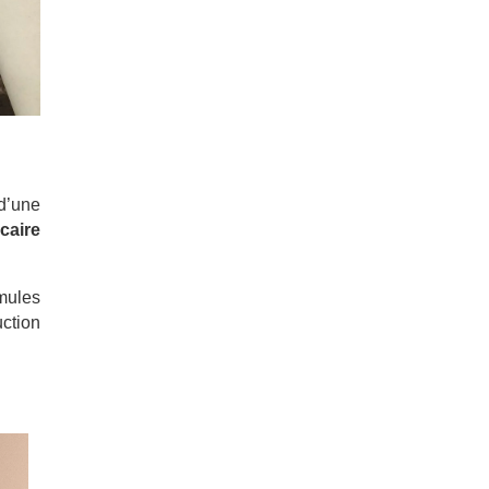
 d’une
caire
mules
ction