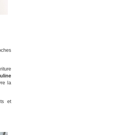
oches
iture
uline
vre la
ts et