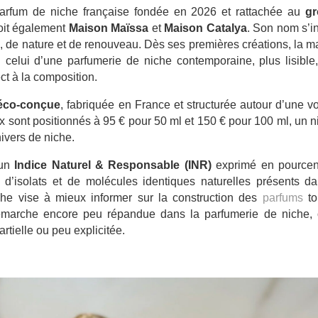
arfum de niche française fondée en 2026 et rattachée au
gr
doit également
Maison Maïssa
et
Maison Catalya
. Son nom s’i
ie, de nature et de renouveau. Dès ses premières créations, la 
 celui d’une parfumerie de niche contemporaine, plus lisible,
ct à la composition.
 éco-conçue
, fabriquée en France et structurée autour d’une v
ix sont positionnés à 95 € pour 50 ml et 150 € pour 100 ml, un 
nivers de niche.
’un
Indice Naturel & Responsable (INR)
exprimé en pourcen
ls, d’isolats et de molécules identiques naturelles présents d
che vise à mieux informer sur la construction des
parfums
to
 démarche encore peu répandue dans la parfumerie de niche, 
rtielle ou peu explicitée.