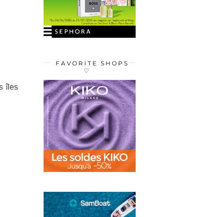
FAVORITE SHOPS
♡
s îles