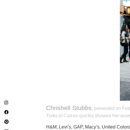
Chrishell Stubbs
, presented on Feb
Turks et Caïcos quickly showed her asse
H&M, Levi’s, GAP, Macy’s, United Colors