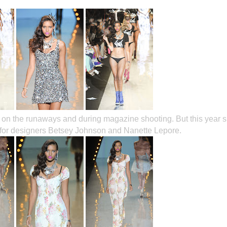
 on the runaways and during magazine shooting. But this year 
for designers Betsey Johnson and Nanette Lepore.