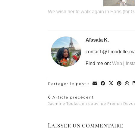
We wish her to walk again in Paris (for G
Aïssata K.
contact @ timodelle-m
Find me on:
Web
|
Ins
Partager le post :
Article précédent
Jasmine Tookes en couv’ de French Revu
Laisser un commentaire