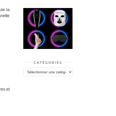
ule la
nette
CATÉGORIES
Catégories
res et