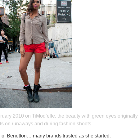
ruary 2010 on TiMod’elle, the beauty with green eyes originally
ts on runaways and during fashion shoots.
 of Benetton… many brands trusted as she started.