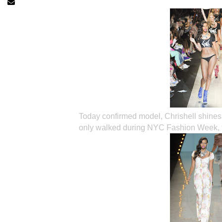
Today confirmed model, Chrishell shines
only walked during NYC Fashion Week, 