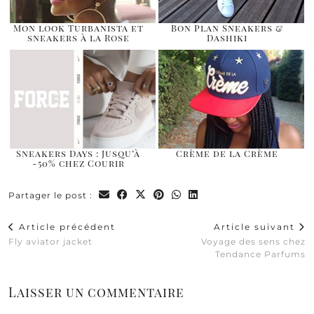
Mon look Turbanista et
Bon Plan Sneakers &
sneakers à la Rose
Dashiki
Sneakers Days : Jusqu’à
Crème de la Crème
-50% chez Courir
Partager le post :
Article précédent
Article suivant
Fly aviator jacket
Voyage des sens chez
Tendance Parfums
Laisser un commentaire