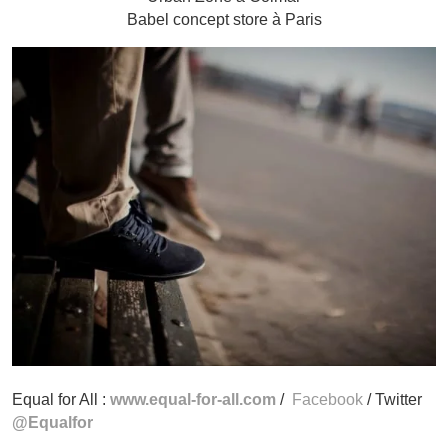
Babel concept store à Paris
Equal for All :
www.equal-for-all.com
/
Facebook
/ Twitter
@Equalfor