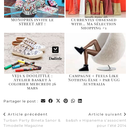
MONOPRIX invite le
Currently Obsessed
STREET ART !
with… Ma Sélection
Shopping #1
VEJA x DOOLITTLE :
Campagne « Feels Like
Atelier basket à
Nothing Else » par UGG
colorier mercredi 26
Australia
mars
Partager le post :
Article précédent
Article suivant
Turban Party Bineta Sanor &
ba&sh x Hipanema s’associent
Timodelle Magazine
pour l’été 2014