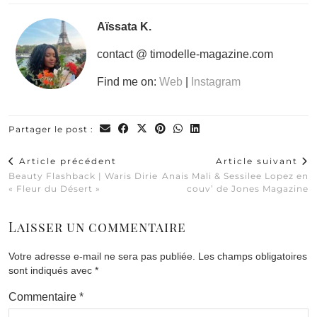
Aïssata K.
contact @ timodelle-magazine.com
Find me on:
Web
|
Instagram
Partager le post :
Article précédent
Article suivant
Beauty Flashback | Waris Dirie
Anais Mali & Sessilee Lopez en
« Fleur du Désert »
couv’ de Jones Magazine
Laisser un commentaire
Votre adresse e-mail ne sera pas publiée.
Les champs obligatoires
sont indiqués avec
*
Commentaire
*