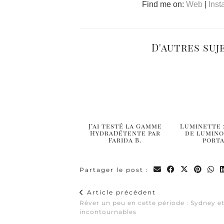
Find me on:
Web
|
Ins
D'autres suj
J’ai testé la Gamme
Luminette 
HydraDétente par
de lumin
Farida B.
port
Partager le post :
Article précédent
Rêver un peu en cette période : Sydney et
incontournables