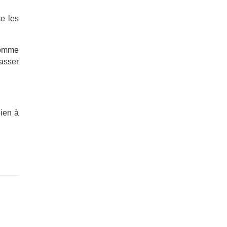
ce les
.
 comme
masser
bien à