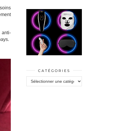
soins
tement
 anti-
pays.
CATÉGORIES
Catégories