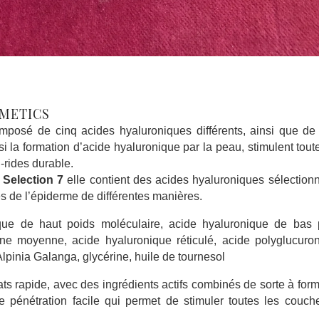
SMETICS
posé de cinq acides hyaluroniques différents, ainsi que de
ssi la formation d’acide hyaluronique par la peau, stimulent tout
-rides durable.
Selection 7
elle contient des acides hyaluroniques sélection
es de l’épiderme de différentes manières.
ique de haut poids moléculaire, acide hyaluronique de bas 
ne moyenne, acide hyaluronique réticulé, acide polyglucuron
lpinia Galanga, glycérine, huile de tournesol
ts rapide, avec des ingrédients actifs combinés de sorte à for
 pénétration facile qui permet de stimuler toutes les couch