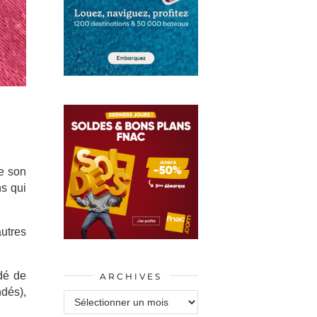
re son
ns qui
autres
dé de
ARCHIVES
ndés),
Archives