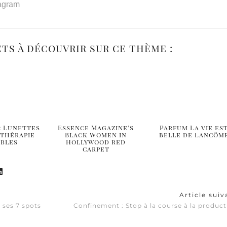
tagram
ets à découvrir sur ce thème :
: Lunettes
Essence Magazine’s
Parfum La vie es
othérapie
Black Women in
belle de Lancôm
ables
Hollywood red
carpet
Article sui
 ses 7 spots
Confinement : Stop à la course à la producti