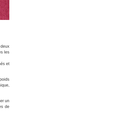
 deux
es les
nés et
poids
ique,
mer un
es de