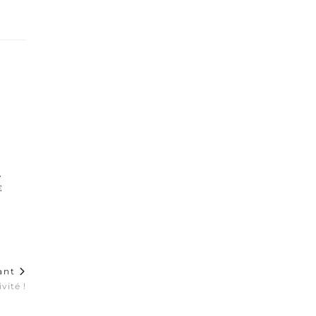
t
e
vant
vité !