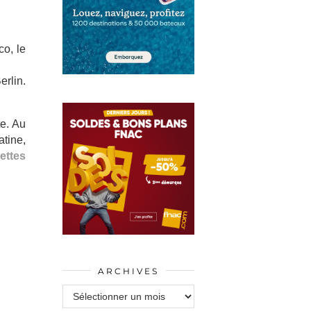
co, le
rlin.
te. Au
tine,
ettes
ARCHIVES
Archives