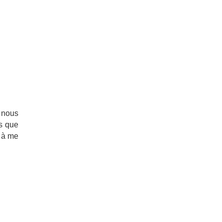
, nous
s que
r à me