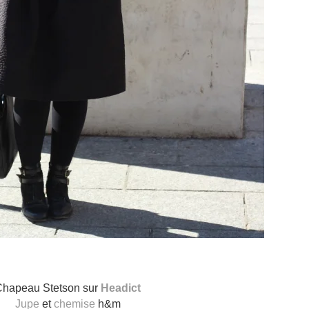
Chapeau Stetson sur
Headict
Jupe
et
chemise
h&m