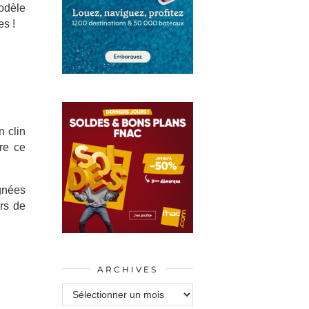
modèle
es !
n clin
re ce
gnées
ors de
ARCHIVES
Archives