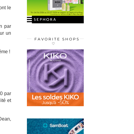
ont le
n par
ur un
FAVORITE SHOPS
♡
ême !
0 par
ité et
Dean,