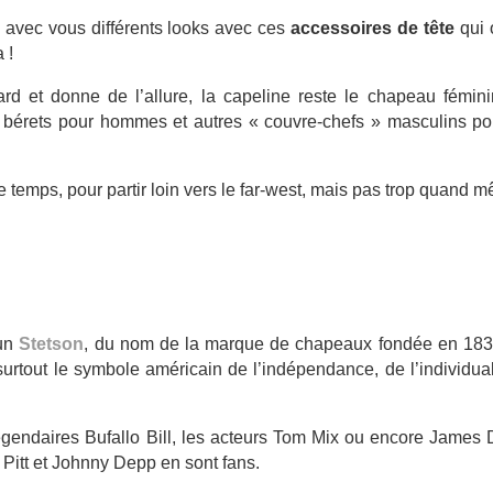
 avec vous différents looks avec ces
accessoires de tête
qui 
 !
ard et donne de l’allure, la capeline reste le chapeau fémini
es bérets pour hommes et autres « couvre-chefs » masculins po
e temps, pour partir loin vers le far-west, mais pas trop quand m
 un
Stetson
, du nom de la marque de chapeaux fondée en 183
surtout le symbole américain de l’indépendance, de l’individual
égendaires Bufallo Bill, les acteurs Tom Mix ou encore James 
Pitt et Johnny Depp en sont fans.