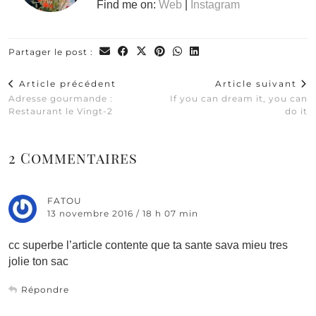
Find me on:
Web
|
Instagram
Partager le post :
Article précédent
Article suivant
Adresse gourmande :
If you can dream it, you can
Restaurant le Vingt-2
do it
2 Commentaires
FATOU
13 novembre 2016 / 18 h 07 min
cc superbe l’article contente que ta sante sava mieu tres
jolie ton sac
Répondre