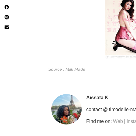
Source : Milk Made
Aïssata K.
contact @ timodelle-m
Find me on:
Web
|
Ins