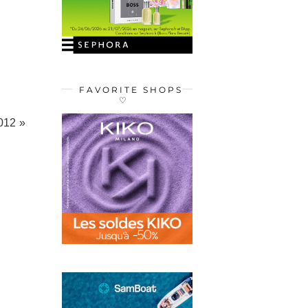
FAVORITE SHOPS
♡
2012 »