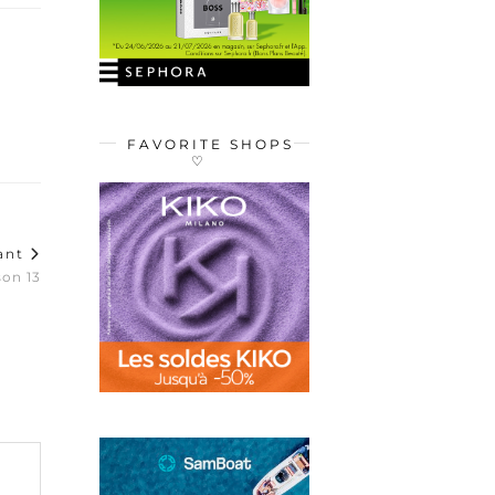
FAVORITE SHOPS
♡
vant
son 13