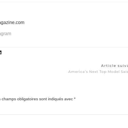
agazine.com
tagram
Article sui
America’s Next Top Model Sai
 champs obligatoires sont indiqués avec
*