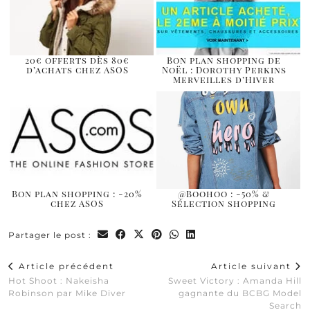
20€ offerts dès 80€
Bon plan shopping de
d’achats chez ASOS
Noël : Dorothy Perkins
Merveilles d’Hiver
Bon plan shopping : -20%
@Boohoo : -50% &
chez ASOS
Sélection shopping
Partager le post :
Article précédent
Article suivant
Hot Shoot : Nakeisha
Sweet Victory : Amanda Hill
Robinson par Mike Diver
gagnante du BCBG Model
Search