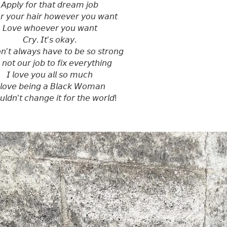
𝘈𝘱𝘱𝘭𝘺 𝘧𝘰𝘳 𝘵𝘩𝘢𝘵 𝘥𝘳𝘦𝘢𝘮 𝘫𝘰𝘣⁣
 𝘺𝘰𝘶𝘳 𝘩𝘢𝘪𝘳 𝘩𝘰𝘸𝘦𝘷𝘦𝘳 𝘺𝘰𝘶 𝘸𝘢𝘯𝘵⁣
𝘓𝘰𝘷𝘦 𝘸𝘩𝘰𝘦𝘷𝘦𝘳 𝘺𝘰𝘶 𝘸𝘢𝘯𝘵⁣
𝘊𝘳𝘺. 𝘐𝘵’𝘴 𝘰𝘬𝘢𝘺.
’𝘵 𝘢𝘭𝘸𝘢𝘺𝘴 𝘩𝘢𝘷𝘦 𝘵𝘰 𝘣𝘦 𝘴𝘰 𝘴𝘵𝘳𝘰𝘯𝘨⁣
 𝘯𝘰𝘵 𝘰𝘶𝘳 𝘫𝘰𝘣 𝘵𝘰 𝘧𝘪𝘹 𝘦𝘷𝘦𝘳𝘺𝘵𝘩𝘪𝘯𝘨⁣
𝘐 𝘭𝘰𝘷𝘦 𝘺𝘰𝘶 𝘢𝘭𝘭 𝘴𝘰 𝘮𝘶𝘤𝘩⁣
 𝘭𝘰𝘷𝘦 𝘣𝘦𝘪𝘯𝘨 𝘢 𝘉𝘭𝘢𝘤𝘬 𝘞𝘰𝘮𝘢𝘯
𝘶𝘭𝘥𝘯’𝘵 𝘤𝘩𝘢𝘯𝘨𝘦 𝘪𝘵 𝘧𝘰𝘳 𝘵𝘩𝘦 𝘸𝘰𝘳𝘭𝘥!