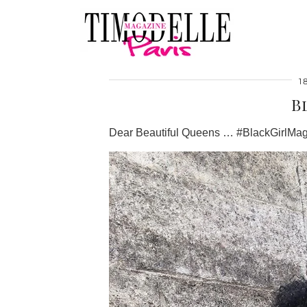
1
B
Dear Beautiful Queens … #BlackGirlMagi