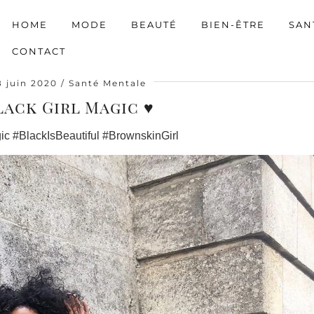
HOME
MODE
BEAUTÉ
BIEN-ÊTRE
SAN
CONTACT
8 juin 2020
Santé Mentale
lack Girl Magic ♥
c #BlackIsBeautiful #BrownskinGirl