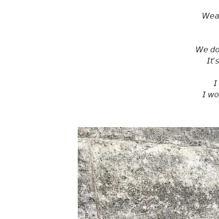
𝘞𝘦𝘢
𝘞𝘦 𝘥𝘰
𝘐𝘵’
𝘐
𝘐 𝘸𝘰