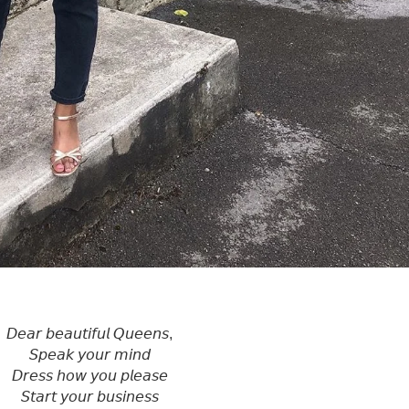
𝘋𝘦𝘢𝘳 𝘣𝘦𝘢𝘶𝘵𝘪𝘧𝘶𝘭 𝘘𝘶𝘦𝘦𝘯𝘴,
𝘚𝘱𝘦𝘢𝘬 𝘺𝘰𝘶𝘳 𝘮𝘪𝘯𝘥⁣
𝘋𝘳𝘦𝘴𝘴 𝘩𝘰𝘸 𝘺𝘰𝘶 𝘱𝘭𝘦𝘢𝘴𝘦⁣
𝘚𝘵𝘢𝘳𝘵 𝘺𝘰𝘶𝘳 𝘣𝘶𝘴𝘪𝘯𝘦𝘴𝘴⁣