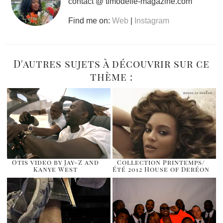
contact @ timodelle-magazine.com
Find me on:
Web
|
Instagram
D'autres sujets à découvrir sur ce
thème :
Otis video by Jay-Z and
Collection Printemps/
Kanye West
Été 2012 House of Deréon