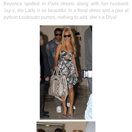
Beyonce spotted in Paris streets along with her husband
Jay-z, the Lady is so beautiful. In a floral dress and a pair of
python Louboutin pumps, nothing to add, she’s a Diva!