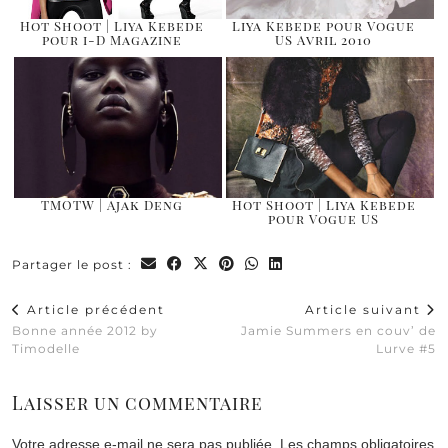
Hot Shoot | Liya Kebede
Liya Kebede pour Vogue
pour i-D Magazine
US Avril 2010
TMOTW | Ajak Deng
Hot Shoot | Liya Kebede
pour Vogue US
Partager le post :
Article précédent
Article suivant
Bonne année 2012 by
Jamie Summers en couv’ de
Timodelle
Lurve #5
Laisser un commentaire
Votre adresse e-mail ne sera pas publiée.
Les champs obligatoires