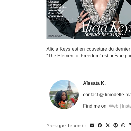
Alicia Keys est en couveture du dernie
“The Element of Freedom” est prévue po
Aïssata K.
contact @ timodelle-m
Find me on:
Web
|
Ins
Partager le post :