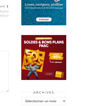
vant
Masha
elova
ARCHIVES
Archives