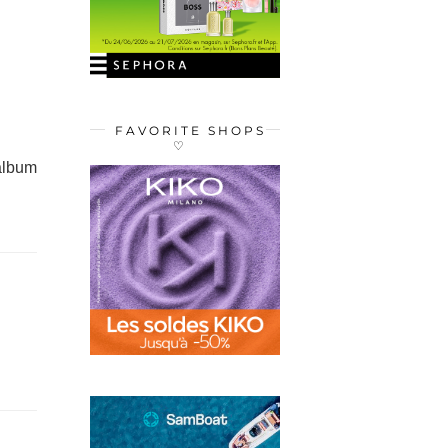
FAVORITE SHOPS
♡
album