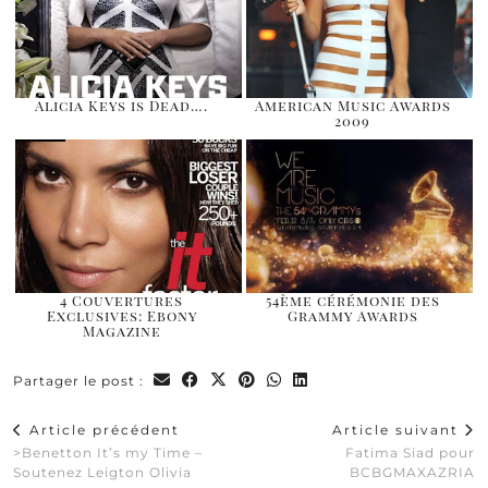
Alicia Keys is Dead….
American Music Awards
2009
4 Couvertures
54ème cérémonie des
Exclusives: Ebony
Grammy Awards
Magazine
Partager le post :
Article précédent
Article suivant
>Benetton It’s my Time –
Fatima Siad pour
Soutenez Leigton Olivia
BCBGMAXAZRIA