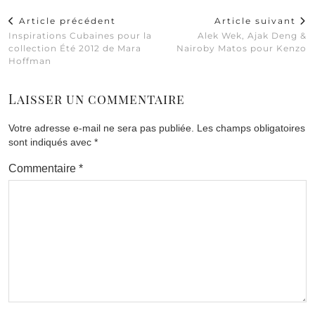
Article précédent
Article suivant
Inspirations Cubaines pour la
Alek Wek, Ajak Deng &
collection Été 2012 de Mara
Nairoby Matos pour Kenzo
Hoffman
Laisser un commentaire
Votre adresse e-mail ne sera pas publiée.
Les champs obligatoires
sont indiqués avec
*
Commentaire
*