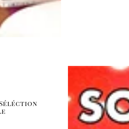
 Séléction
le