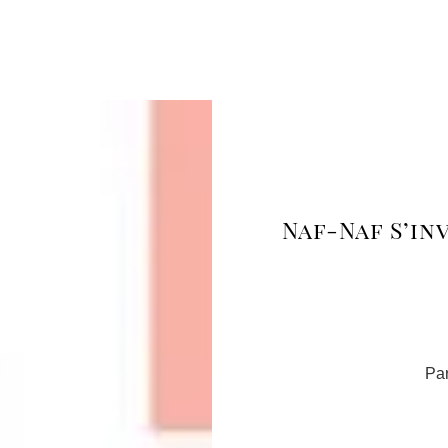
Naf-Naf S’in
Par