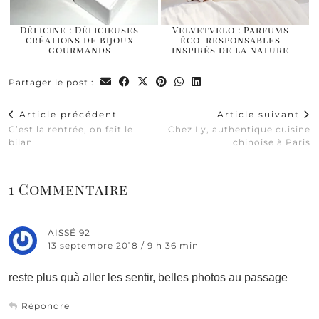
Délicine : Délicieuses
Velvetvelo : Parfums
créations de bijoux
éco-responsables
gourmands
inspirés de la nature
Partager le post :
Article précédent
Article suivant
C’est la rentrée, on fait le
Chez Ly, authentique cuisine
bilan
chinoise à Paris
1 Commentaire
AISSÉ 92
13 septembre 2018 / 9 h 36 min
reste plus quà aller les sentir, belles photos au passage
Répondre